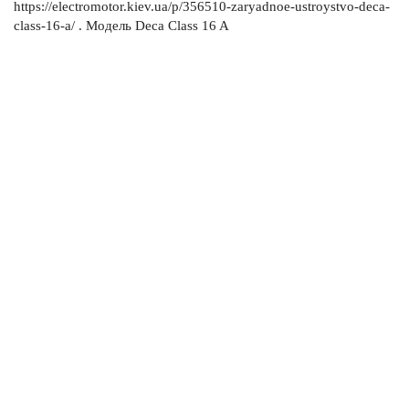
https://electromotor.kiev.ua/p/356510-zaryadnoe-ustroystvo-deca-
class-16-a/ . Модель Deca Class 16 A