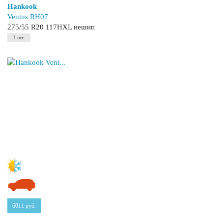
Hankook
Ventus RH07
275/55 R20 117HXL нешип
1 шт.
6011
руб.