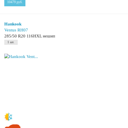
10479
руб.
Hankook
Ventus RH07
285/50 R20 116HXL нешип
1 шт.