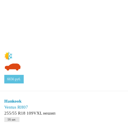
6656
руб.
Hankook
Ventus RH07
255/55 R18 109VXL нешип
16 шт.