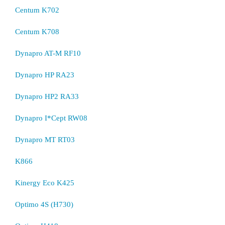
Centum K702
Centum K708
Dynapro AT-M RF10
Dynapro HP RA23
Dynapro HP2 RA33
Dynapro I*Cept RW08
Dynapro MT RT03
K866
Kinergy Eco K425
Optimo 4S (H730)