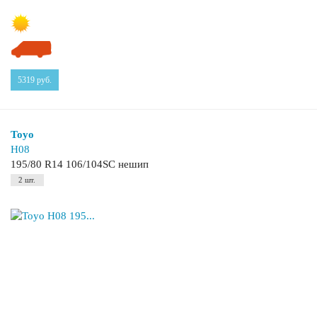
5319
руб.
Toyo
H08
195/80 R14 106/104SC нешип
2 шт.