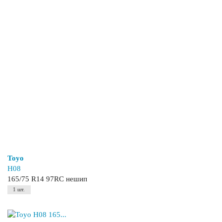
Toyo
H08
165/75 R14 97RC нешип
1 шт.