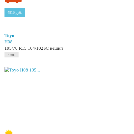
4816
руб.
Toyo
H08
195/70 R15 104/102SC нешип
4 шт.