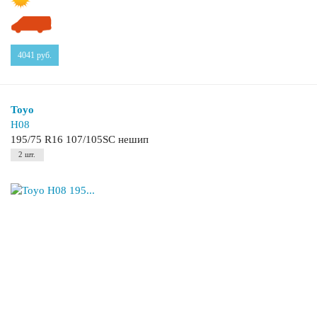
4041
руб.
Toyo
H08
195/75 R16 107/105SC нешип
2 шт.