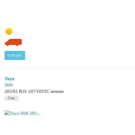
4144
руб.
Toyo
H08
205/65 R16 107/105TC нешип
3 шт.