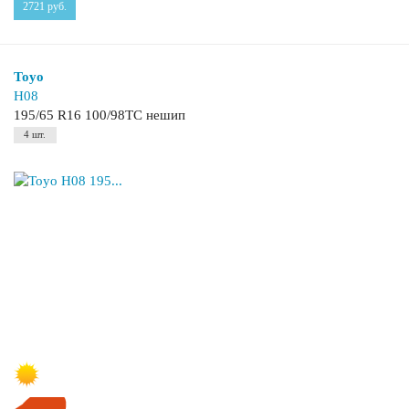
2721
руб.
Toyo
H08
195/65 R16 100/98TC нешип
4 шт.