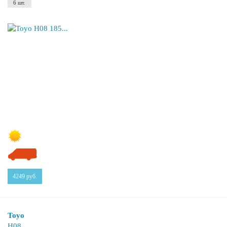
6 шт.
4249
руб.
Toyo
H08