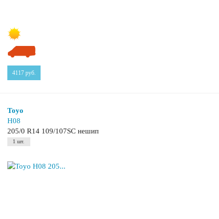
4117
руб.
Toyo
H08
205/0 R14 109/107SC нешип
1 шт.