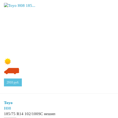
2910
руб.
Toyo
H08
185/75 R14 102/100SC нешип