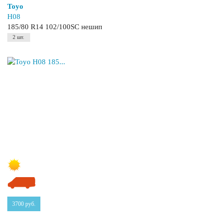
Toyo
H08
185/80 R14 102/100SC нешип
2 шт.
3700
руб.