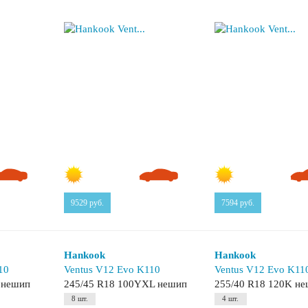
9529
руб.
7594
руб.
Hankook
Hankook
10
Ventus V12 Evo K110
Ventus V12 Evo K11
 нешип
245/45 R18 100YXL нешип
255/40 R18 120K н
8 шт.
4 шт.