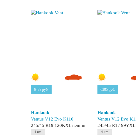
6478
руб.
6205
руб.
Hankook
Hankook
Ventus V12 Evo K110
Ventus V12 Evo K1
245/45 R19 120KXL нешип
245/45 R17 99YXL
4 шт.
4 шт.