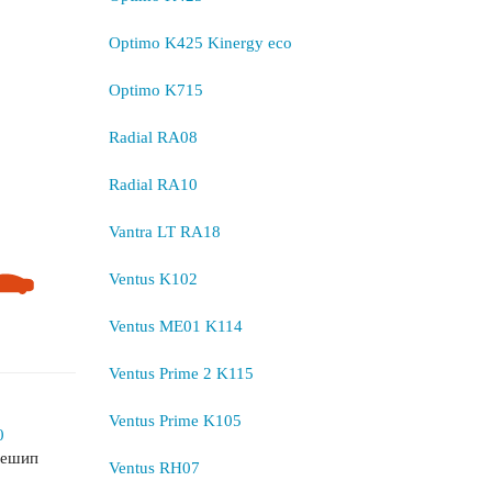
Optimo K425 Kinergy eco
Optimo K715
Radial RA08
Radial RA10
Vantra LT RA18
Ventus K102
Ventus ME01 K114
Ventus Prime 2 K115
Ventus Prime K105
0
нешип
Ventus RH07