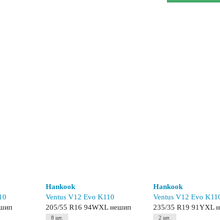
Hankook
Hankook
10
Ventus V12 Evo K110
Ventus V12 Evo K11
ешип
205/55 R16 94WXL нешип
235/35 R19 91YXL 
8 шт.
2 шт.