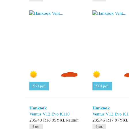
2771
руб.
2391
руб.
Hankook
Hankook
Ventus V12 Evo K110
Ventus V12 Evo K1
235/40 R18 95YXL нешип
235/45 R17 97YXL
4 шт.
6 шт.