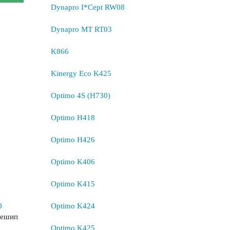
Dynapro I*Cept RW08
Dynapro MT RT03
K866
Kinergy Eco K425
Optimo 4S (H730)
Optimo H418
Optimo H426
Optimo K406
Optimo K415
0
Optimo K424
нешип
Optimo K425