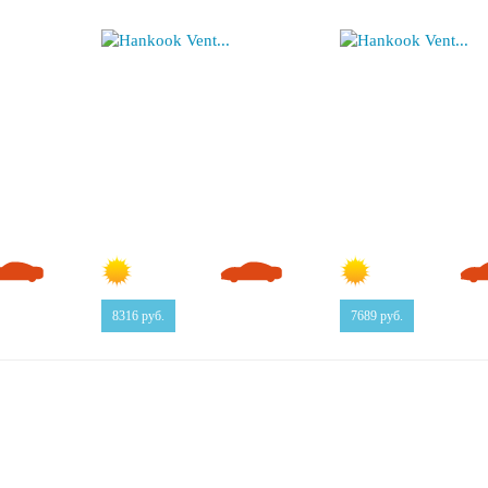
8316
руб.
7689
руб.