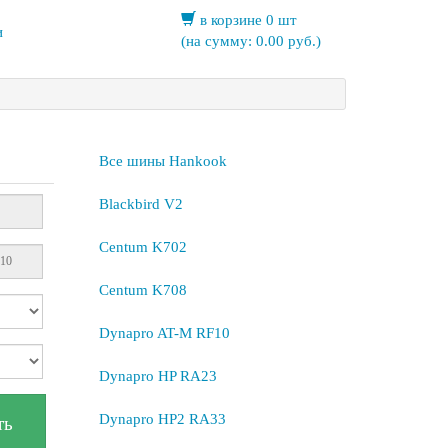
в корзине 0 шт
и
(на сумму:
0.00
руб.)
Все шины Hankook
Blackbird V2
Centum K702
Centum K708
Dynapro AT-M RF10
Dynapro HP RA23
Dynapro HP2 RA33