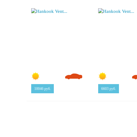
10046
руб.
6603
руб.