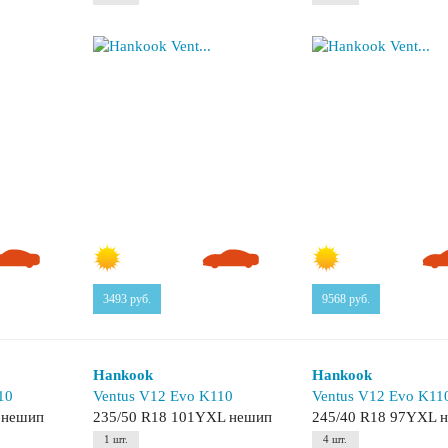
3493
руб.
9568
руб.
Hankook
Hankook
10
Ventus V12 Evo K110
Ventus V12 Evo K11
 нешип
235/50 R18 101YXL нешип
245/40 R18 97YXL 
1 шт.
4 шт.