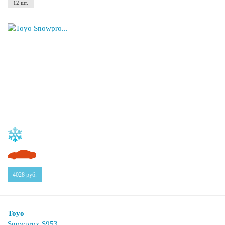
12 шт.
4028
руб.
Toyo
Snowprox S953