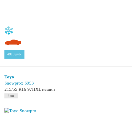
4918
руб.
Toyo
Snowprox S953
215/55 R16 97HXL нешип
2 шт.