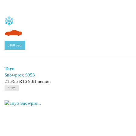
5160
руб.
Toyo
Snowprox S953
215/55 R16 93H нешип
4 шт.