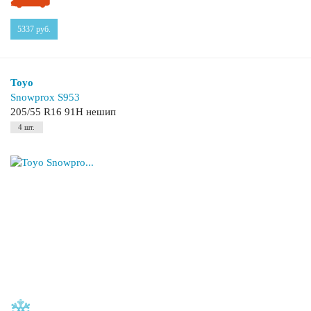
5337
руб.
Toyo
Snowprox S953
205/55 R16 91H нешип
4 шт.