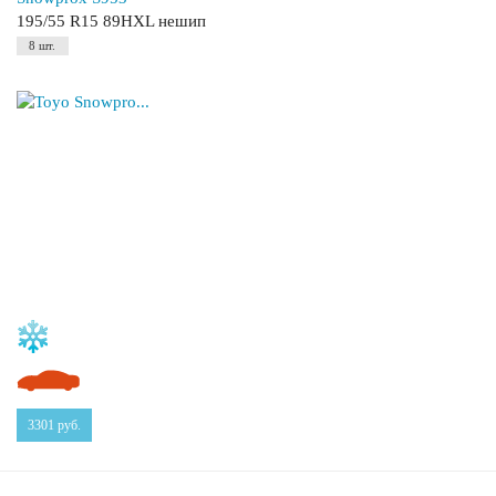
195/55 R15 89HXL нешип
8 шт.
3301
руб.