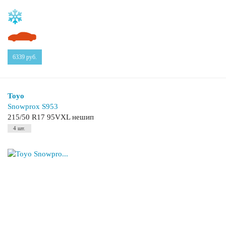
6339
руб.
Toyo
Snowprox S953
215/50 R17 95VXL нешип
4 шт.