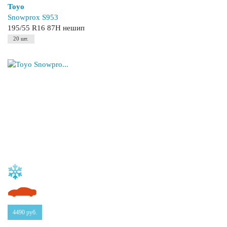
Toyo
Snowprox S953
195/55 R16 87H нешип
20 шт.
4490
руб.