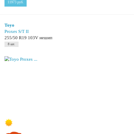
11973
руб.
Toyo
Proxes S/T II
255/50 R19 103V нешип
8 шт.