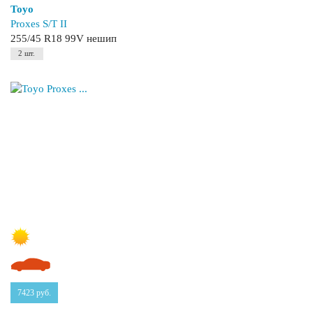
Toyo
Proxes S/T II
255/45 R18 99V нешип
2 шт.
7423
руб.