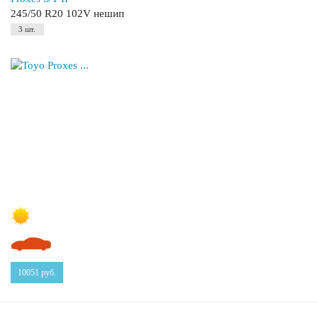
245/50 R20 102V нешип
3 шт.
10051
руб.