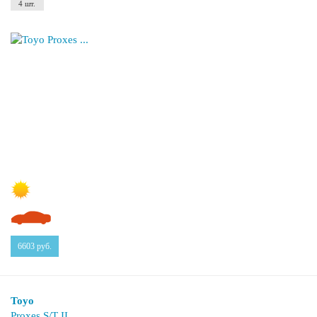
4 шт.
6603
руб.
Toyo
Proxes S/T II