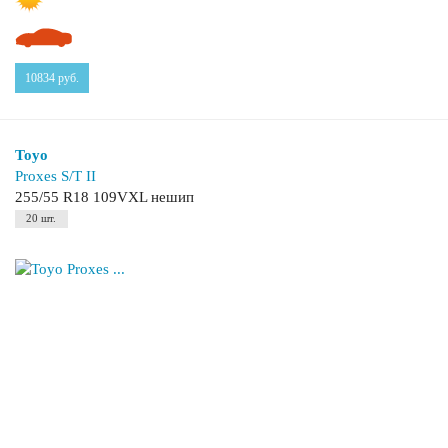
10834
руб.
Toyo
Proxes S/T II
255/55 R18 109VXL нешип
20 шт.