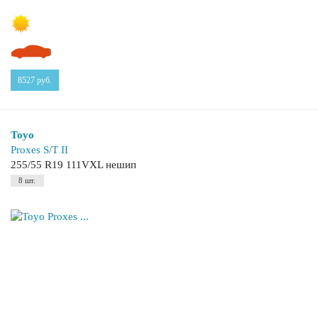
8527
руб.
Toyo
Proxes S/T II
255/55 R19 111VXL нешип
8 шт.