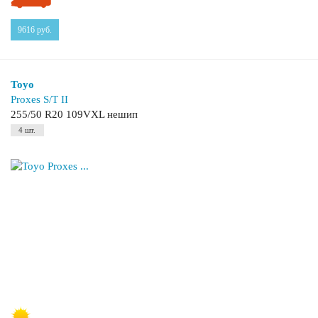
9616
руб.
Toyo
Proxes S/T II
255/50 R20 109VXL нешип
4 шт.