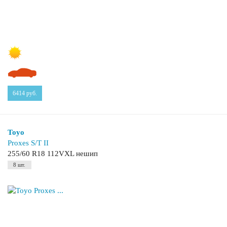
6414
руб.
Toyo
Proxes S/T II
255/60 R18 112VXL нешип
8 шт.