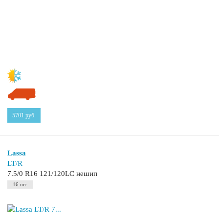
5701
руб.
Lassa
LT/R
7.5/0 R16 121/120LC нешип
16 шт.