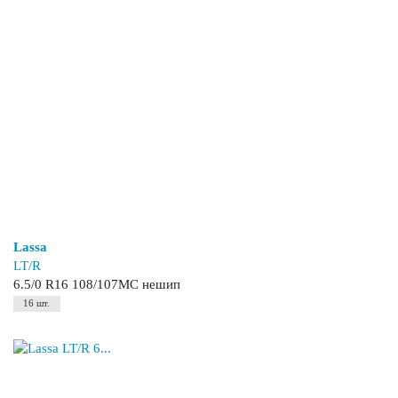
Lassa
LT/R
6.5/0 R16 108/107МC нешип
16 шт.