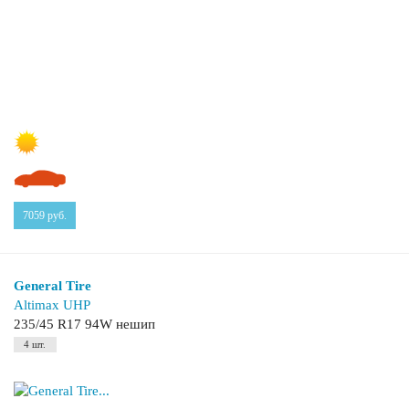
7059
руб.
General Tire
Altimax UHP
235/45 R17 94W нешип
4 шт.