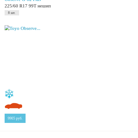
225/60 R17 99T нешип
8 шт.
9905
руб.