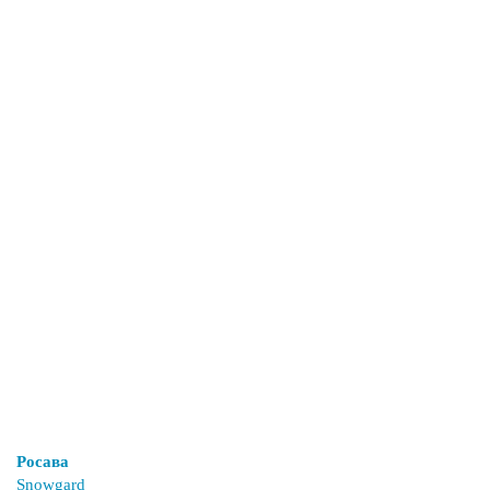
Росава
Snowgard