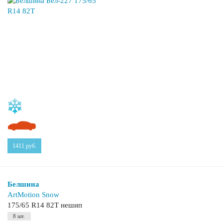
1411
руб.
Белшина
ArtMotion Snow
175/65 R14 82T нешип
8 шт.