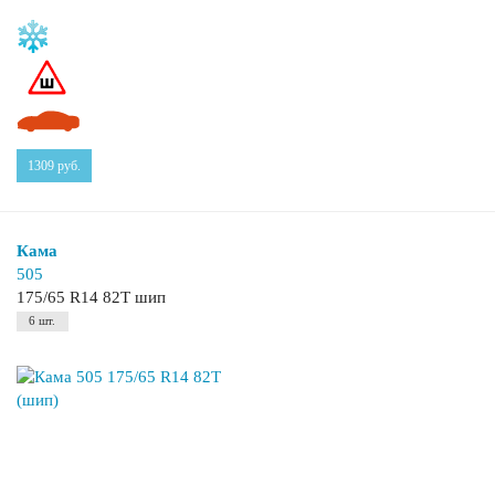
1309
руб.
Кама
505
175/65 R14 82T шип
6 шт.