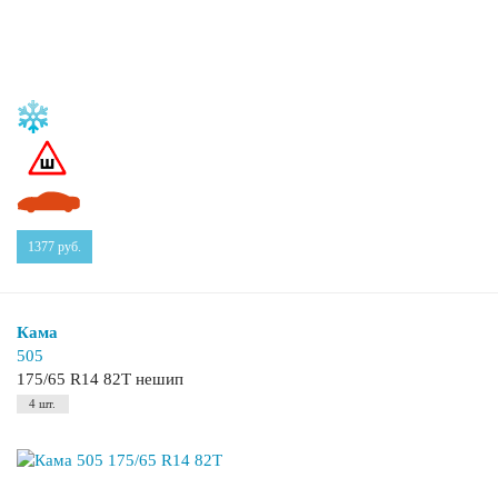
1377
руб.
Кама
505
175/65 R14 82T нешип
4 шт.