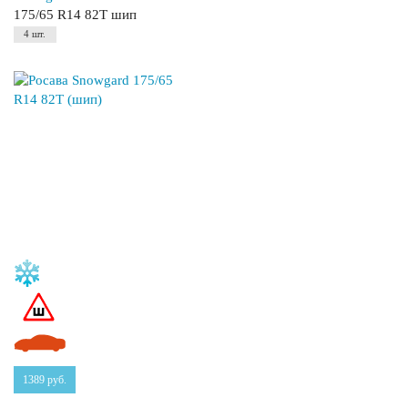
175/65 R14 82T шип
4 шт.
1389
руб.