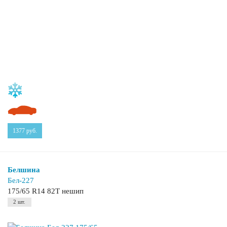
1377
руб.
Белшина
Бел-227
175/65 R14 82T нешип
2 шт.