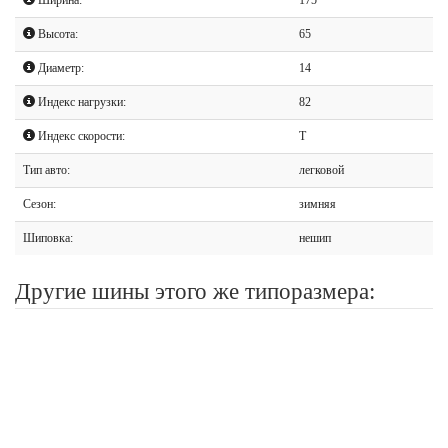
Высота:
65
Диаметр:
14
Индекс нагрузки:
82
Индекс скорости:
T
Тип авто:
легковой
Сезон:
зимняя
Шиповка:
нешип
Другие шины этого же типоразмера: