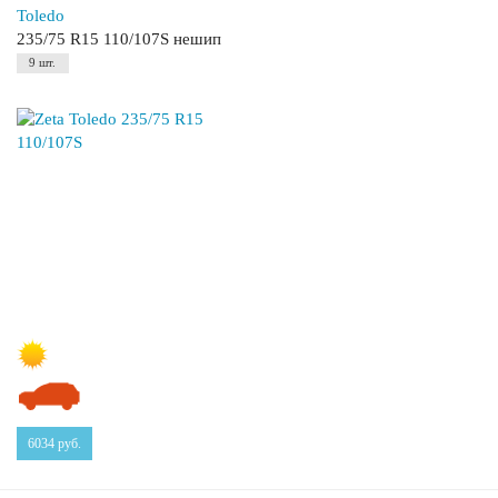
Toledo
235/75 R15 110/107S нешип
9 шт.
6034
руб.