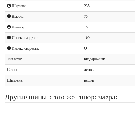
Ширина:
235
Высота:
75
Диаметр:
15
Индекс нагрузки:
109
Индекс скорости:
Q
Тип авто:
внедорожник
Сезон:
летняя
Шиповка:
нешип
Другие шины этого же типоразмера: