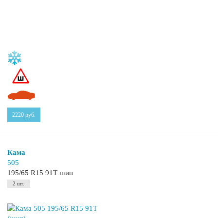
2220
руб.
Кама
505
195/65 R15 91T шип
2 шт.