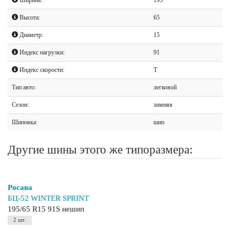
Высота:
65
Диаметр:
15
Индекс нагрузки:
91
Индекс скорости:
T
Тип авто:
легковой
Сезон:
зимняя
Шиповка:
шип
Другие шины этого же типоразмера:
Росава
БЦ-52 WINTER SPRINT
195/65 R15 91S нешип
2 шт.