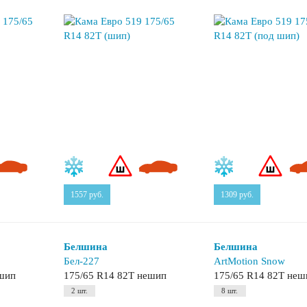
1557
руб.
1309
руб.
Белшина
Белшина
Бел-227
ArtMotion Snow
ешип
175/65 R14 82T нешип
175/65 R14 82T неш
2 шт.
8 шт.