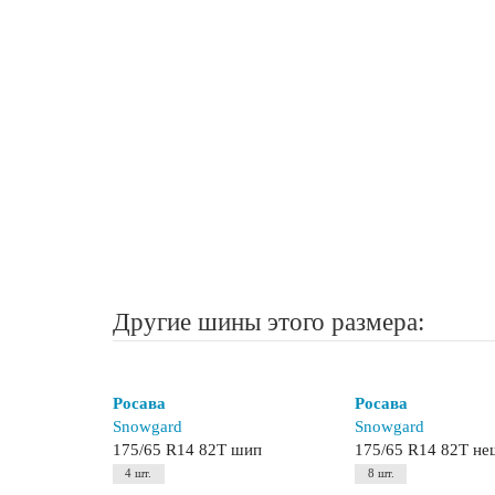
Другие шины этого размера:
Росава
Росава
Snowgard
Snowgard
175/65 R14 82T шип
175/65 R14 82T н
4 шт.
8 шт.