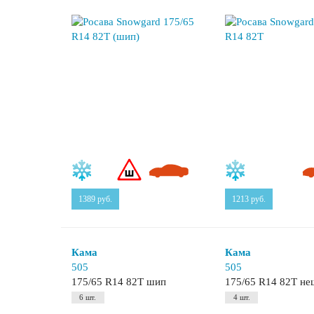
1389
руб.
1213
руб.
Кама
Кама
505
505
175/65 R14 82T шип
175/65 R14 82T н
6 шт.
4 шт.