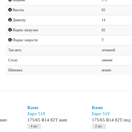
Высота:
65
Диаметр:
14
Индекс нагрузки:
82
Индекс скорости:
T
Тип авто:
легковой
Сезон:
зимняя
Шиповка:
нешип
Кама
Кама
Евро 519
Евро 519
ешип
175/65 R14 82T шип
175/65 R14 82T под
4 шт.
2 шт.