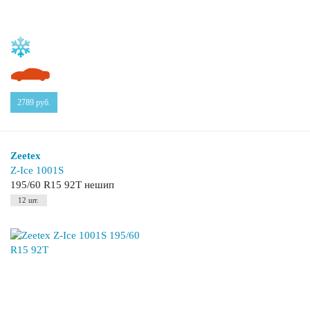
2789
руб.
Zeetex
Z-Ice 1001S
195/60 R15 92T нешип
12 шт.