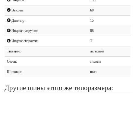
Высота:
60
Диаметр:
15
Индекс нагрузки:
88
Индекс скорости:
T
Тип авто:
легковой
Сезон:
зимняя
Шиповка:
шип
Другие шины этого же типоразмера: