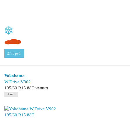
2775
руб.
Yokohama
W.Drive V902
195/60 R15 88T нешип
1 шт.