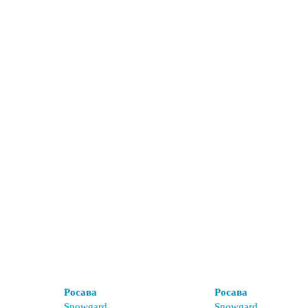
Росава
Росава
Snowgard
Snowgard