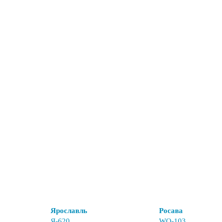
Ярославль
Росава
Я-620
WQ-103