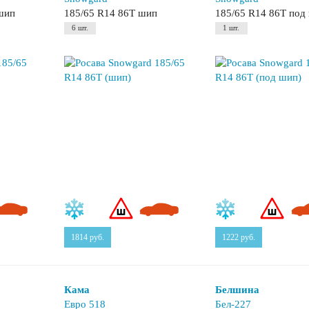
ешип
185/65 R14 86T шип
185/65 R14 86T под
6 шт.
1 шт.
1814
руб.
1222
руб.
Кама
Белшина
Евро 518
Бел-227