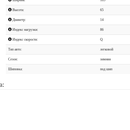
Высота:
65
Диаметр:
14
Индекс нагрузки:
86
Индекс скорости:
Q
Тип авто:
легковой
Сезон:
зимняя
Шиповка:
под шип
а: