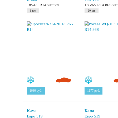
185/65 R14 нешип
185/65 R14 86S н
1 шт.
20 шт.
1630
руб.
1177
руб.
Кама
Кама
Евро 519
Евро 519