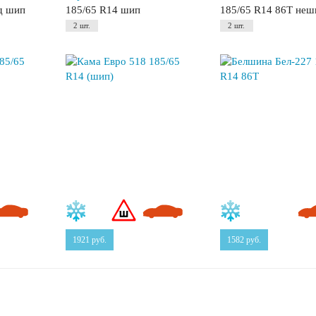
д шип
185/65 R14 шип
185/65 R14 86T неш
2 шт.
2 шт.
1921
руб.
1582
руб.