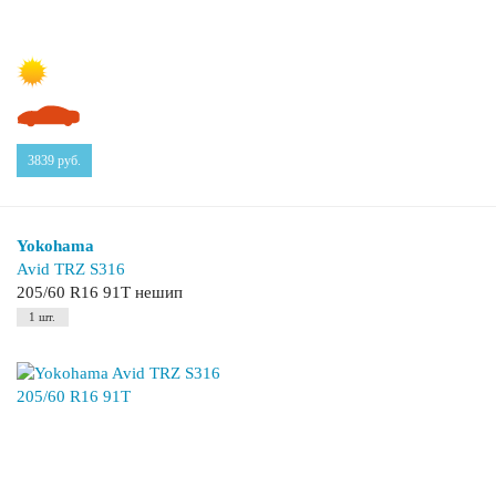
3839
руб.
Yokohama
Avid TRZ S316
205/60 R16 91T нешип
1 шт.