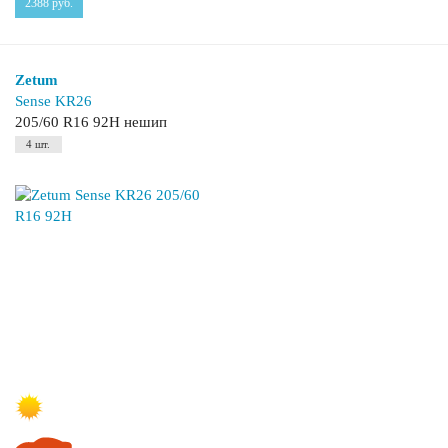
2388
руб.
Zetum
Sense KR26
205/60 R16 92H нешип
4 шт.