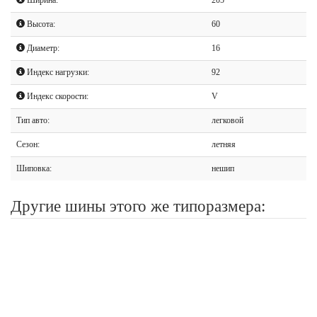
Высота:
60
Диаметр:
16
Индекс нагрузки:
92
Индекс скорости:
V
Тип авто:
легковой
Сезон:
летняя
Шиповка:
нешип
Другие шины этого же типоразмера: