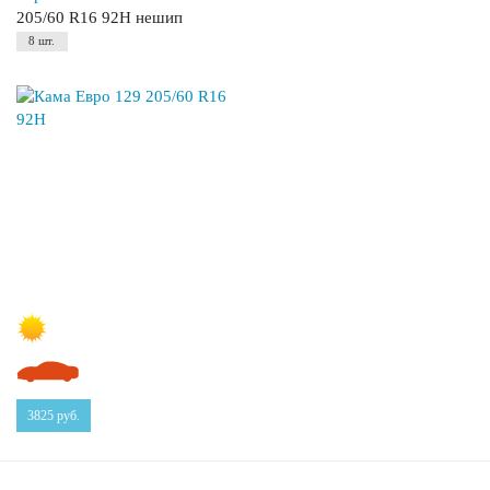
205/60 R16 92H нешип
8 шт.
3825
руб.