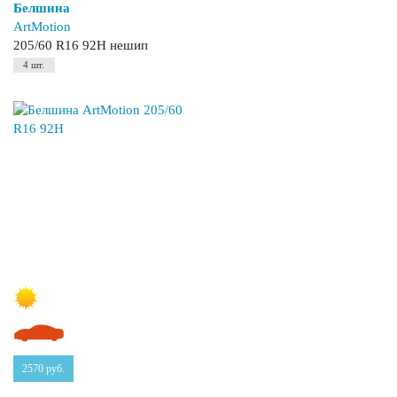
Белшина
ArtMotion
205/60 R16 92H нешип
4 шт.
2570
руб.