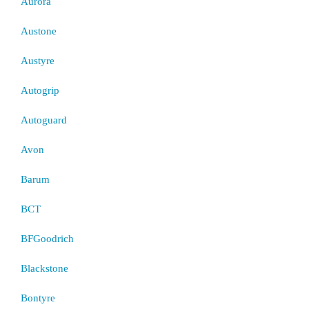
Aurora
Austone
Austyre
Autogrip
Autoguard
Avon
Barum
BCT
BFGoodrich
Blackstone
Bontyre