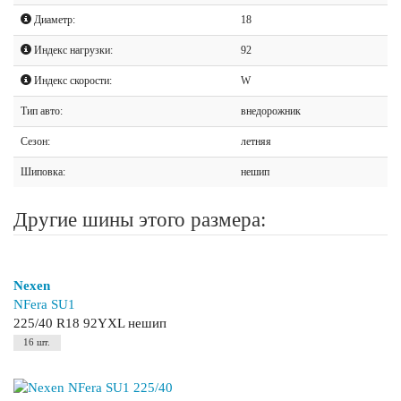
Диаметр:
18
Индекс нагрузки:
92
Индекс скорости:
W
Тип авто:
внедорожник
Сезон:
летняя
Шиповка:
нешип
Другие шины этого размера:
Nexen
NFera SU1
225/40 R18 92YXL нешип
16 шт.