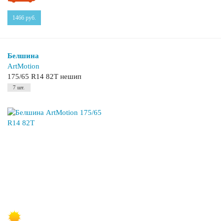
1466
руб.
Белшина
ArtMotion
175/65 R14 82T нешип
7 шт.