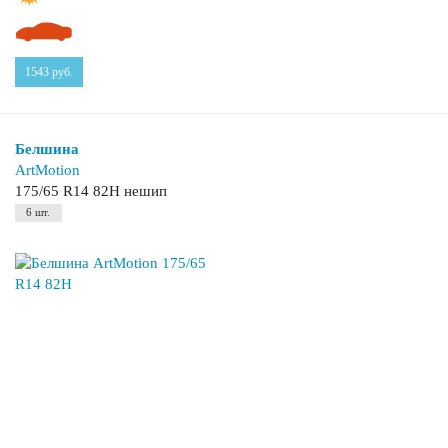
1543
руб.
Белшина
ArtMotion
175/65 R14 82H нешип
6 шт.