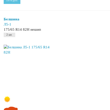
1978
руб.
Белшина
Л5-1
175/65 R14 82H нешип
2 шт.