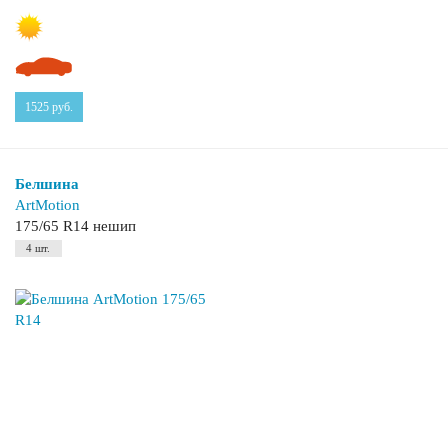
1525
руб.
Белшина
ArtMotion
175/65 R14 нешип
4 шт.