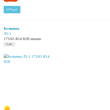
1978
руб.
Белшина
Л5-1
175/65 R14 82H нешип
2 шт.