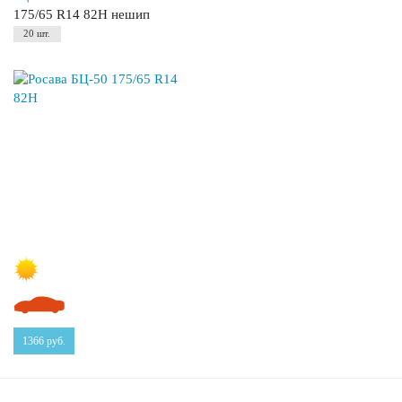
175/65 R14 82H нешип
20 шт.
1366
руб.