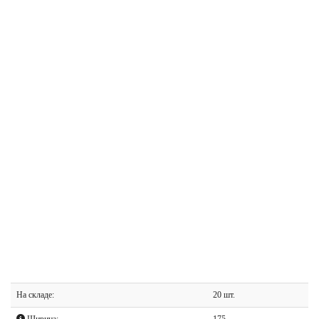
На складе:
20 шт.
Ширина:
175