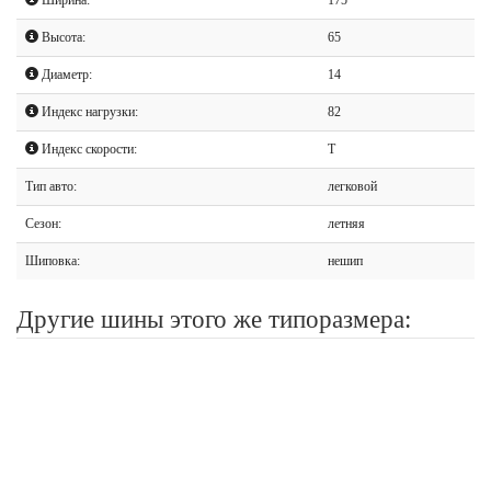
Высота:
65
Диаметр:
14
Индекс нагрузки:
82
Индекс скорости:
T
Тип авто:
легковой
Сезон:
летняя
Шиповка:
нешип
Другие шины этого же типоразмера: