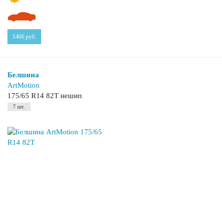
1466
руб.
Белшина
ArtMotion
175/65 R14 82T нешип
7 шт.