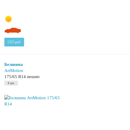
1525
руб.
Белшина
ArtMotion
175/65 R14 нешип
4 шт.