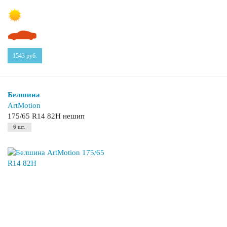
1543
руб.
Белшина
ArtMotion
175/65 R14 82H нешип
6 шт.