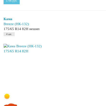
1796
руб.
Кама
Breeze (НК-132)
175/65 R14 82H нешип
4 шт.