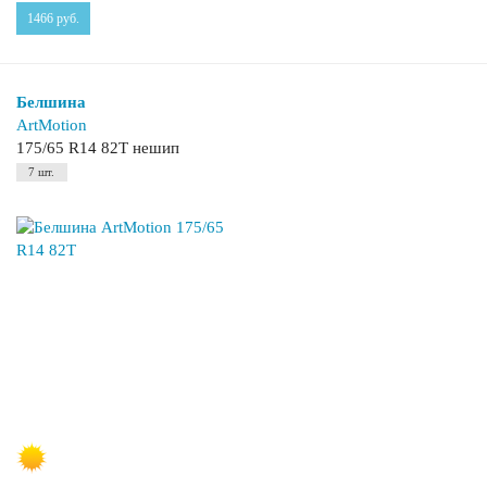
1466
руб.
Белшина
ArtMotion
175/65 R14 82T нешип
7 шт.