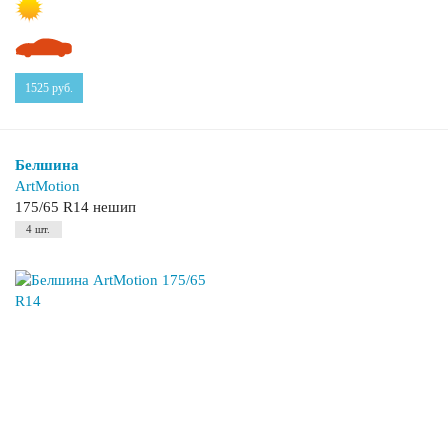
1525
руб.
Белшина
ArtMotion
175/65 R14 нешип
4 шт.