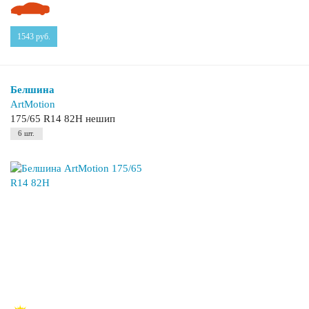
1543
руб.
Белшина
ArtMotion
175/65 R14 82H нешип
6 шт.