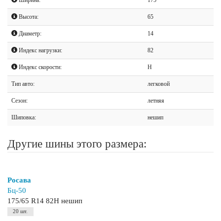
Высота:
65
Диаметр:
14
Индекс нагрузки:
82
Индекс скорости:
H
Тип авто:
легковой
Сезон:
летняя
Шиповка:
нешип
Другие шины этого размера:
Росава
Бц-50
175/65 R14 82H нешип
20 шт.