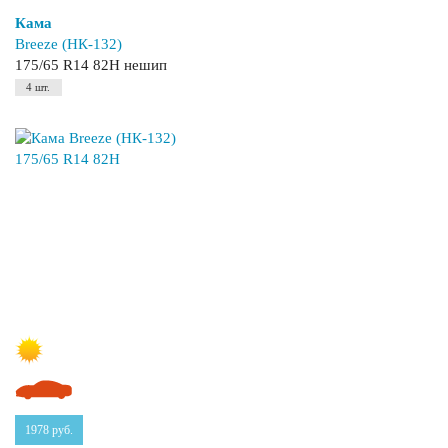
Кама
Breeze (НК-132)
175/65 R14 82H нешип
4 шт.
1978
руб.