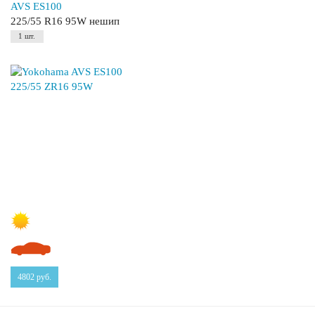
AVS ES100
225/55 R16 95W нешип
1 шт.
4802
руб.