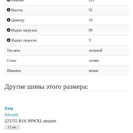
Высота:
55
Диаметр:
16
Индекс нагрузки:
99
Индекс скорости:
Y
Тип авто:
легковой
Сезон:
летняя
Шиповка:
нешип
Другие шины этого размера:
Zeta
Alventi
225/55 R16 99WXL нешип
12 шт.