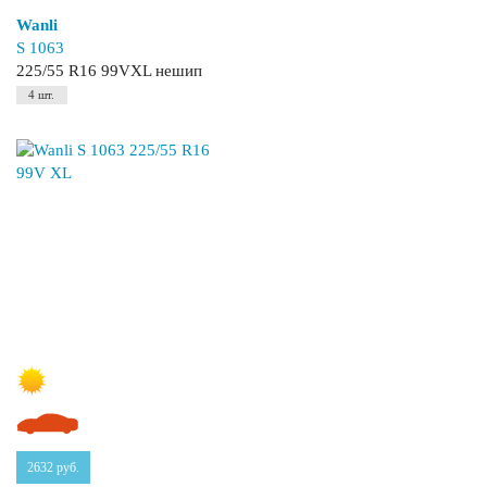
Wanli
S 1063
225/55 R16 99VXL нешип
4 шт.
2632
руб.