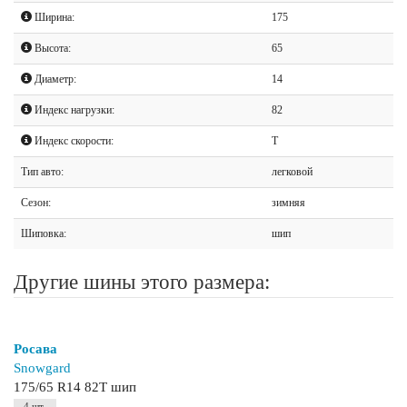
Ширина:
175
Высота:
65
Диаметр:
14
Индекс нагрузки:
82
Индекс скорости:
T
Тип авто:
легковой
Сезон:
зимняя
Шиповка:
шип
Другие шины этого размера:
Росава
Snowgard
175/65 R14 82T шип
4 шт.