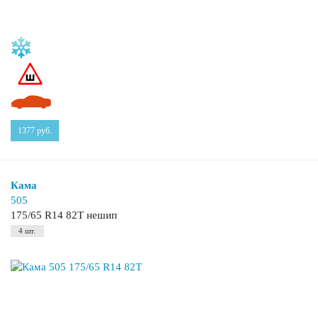
1377
руб.
Кама
505
175/65 R14 82T нешип
4 шт.