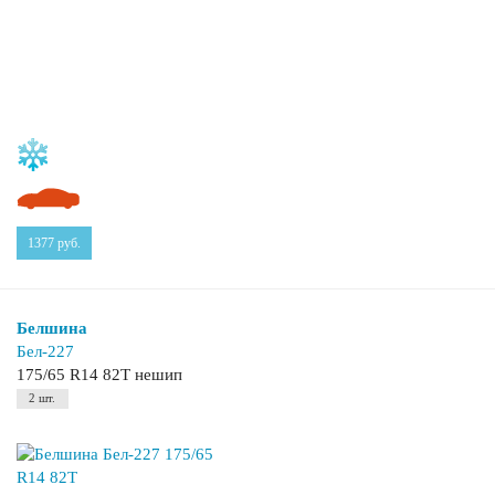
1377
руб.
Белшина
Бел-227
175/65 R14 82T нешип
2 шт.