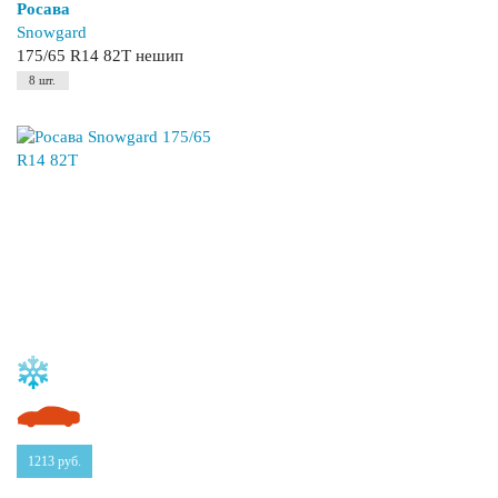
Росава
Snowgard
175/65 R14 82T нешип
8 шт.
1213
руб.