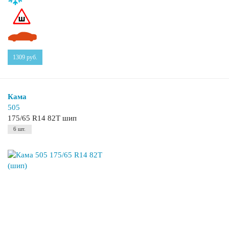
1309
руб.
Кама
505
175/65 R14 82T шип
6 шт.