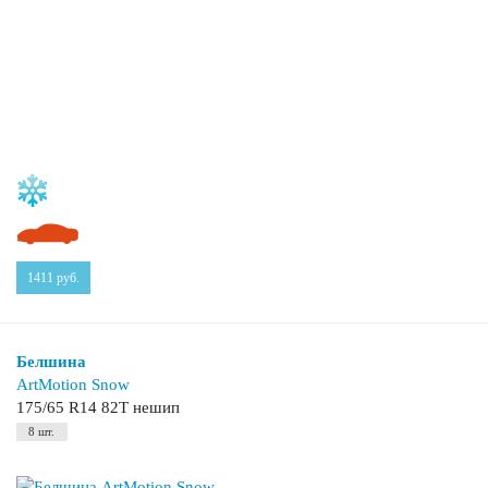
1411
руб.
Белшина
ArtMotion Snow
175/65 R14 82T нешип
8 шт.