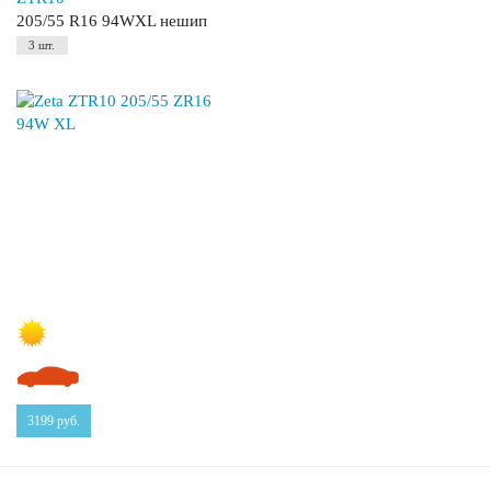
205/55 R16 94WXL нешип
3 шт.
3199
руб.