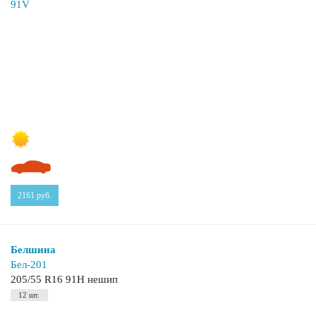
2161
руб.
Белшина
Бел-201
205/55 R16 91H нешип
12 шт.