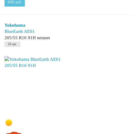
4501
руб.
Yokohama
BlueEarth AE01
205/55 R16 91H нешип
20 шт.