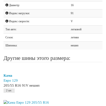
Диаметр:
16
Индекс нагрузки:
91
Индекс скорости:
V
Тип авто:
легковой
Сезон:
летняя
Шиповка:
нешип
Другие шины этого размера:
Кама
Евро 129
205/55 R16 91V нешип
2 шт.