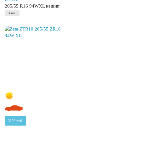
205/55 R16 94WXL нешип
3 шт.
3199
руб.