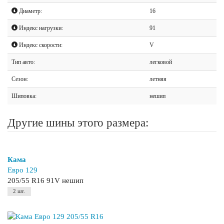
Диаметр:
16
Индекс нагрузки:
91
Индекс скорости:
V
Тип авто:
легковой
Сезон:
летняя
Шиповка:
нешип
Другие шины этого размера:
Кама
Евро 129
205/55 R16 91V нешип
2 шт.