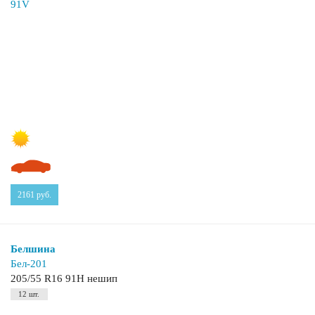
2161
руб.
Белшина
Бел-201
205/55 R16 91H нешип
12 шт.