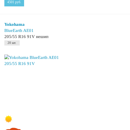
4501
руб.
Yokohama
BlueEarth AE01
205/55 R16 91V нешип
20 шт.