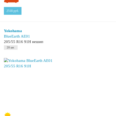
2518
руб.
Yokohama
BlueEarth AE01
205/55 R16 91H нешип
20 шт.