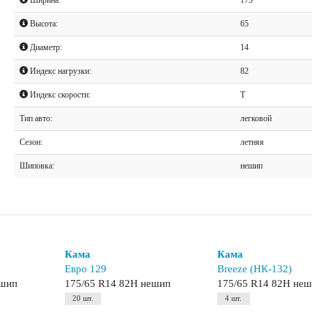
Высота:
65
Диаметр:
14
Индекс нагрузки:
82
Индекс скорости:
T
Тип авто:
легковой
Сезон:
летняя
Шиповка:
нешип
Кама
Кама
Евро 129
Breeze (НК-132)
ешип
175/65 R14 82H нешип
175/65 R14 82H не
20 шт.
4 шт.