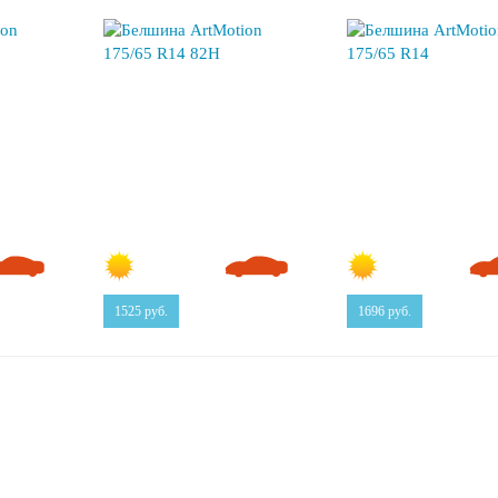
1525
руб.
1696
руб.