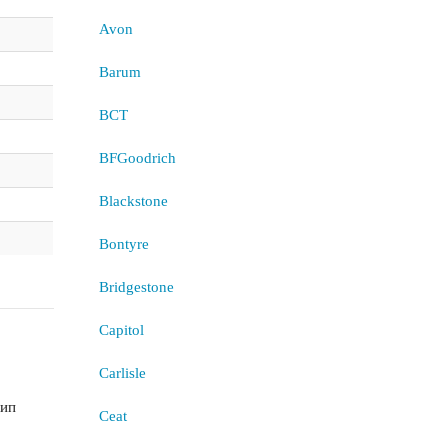
Avon
Barum
BCT
BFGoodrich
Blackstone
Bontyre
Bridgestone
Capitol
Carlisle
шип
Ceat