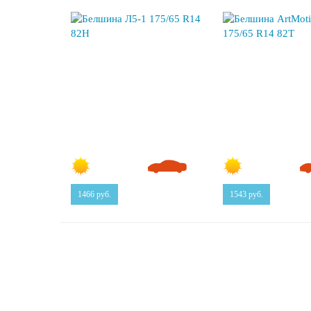
1466
руб.
1543
руб.