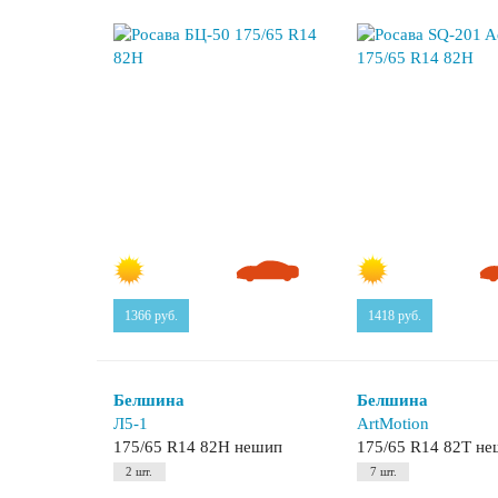
1366
руб.
1418
руб.
Белшина
Белшина
Л5-1
ArtMotion
175/65 R14 82H нешип
175/65 R14 82T н
2 шт.
7 шт.