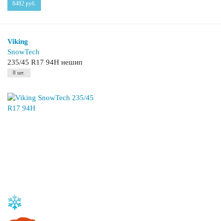
8482
руб.
Viking
SnowTech
235/45 R17 94H нешип
8 шт.