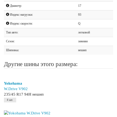
Диаметр:
17
Индекс нагрузки:
93
Индекс скорости:
Q
Тип авто:
легковой
Сезон:
зимняя
Шиповка:
нешип
Другие шины этого размера:
Yokohama
W.Drive V902
235/45 R17 94H нешип
4 шт.