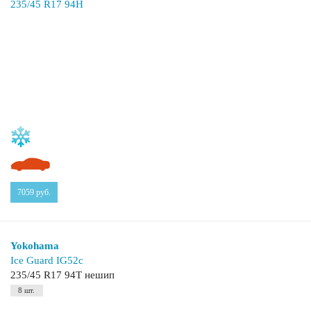
7059
руб.
Yokohama
Ice Guard IG52c
235/45 R17 94T нешип
8 шт.