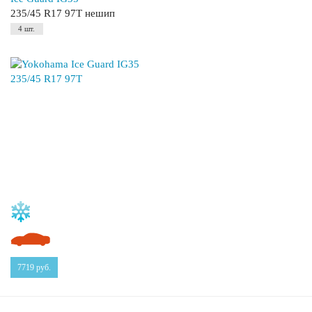
235/45 R17 97T нешип
4 шт.
7719
руб.