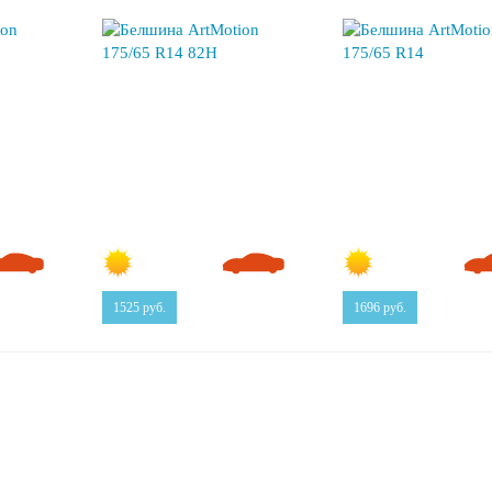
1525
руб.
1696
руб.