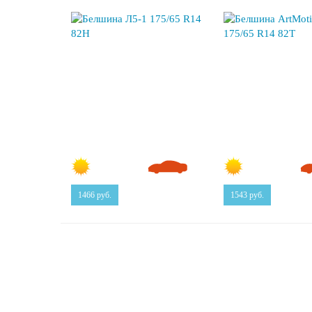
1466
руб.
1543
руб.