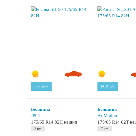
1366
руб.
1418
руб.
Белшина
Белшина
Л5-1
ArtMotion
175/65 R14 82H нешип
175/65 R14 82T н
2 шт.
7 шт.