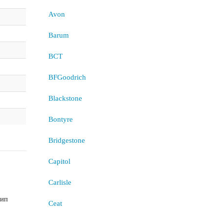
Avon
Barum
BCT
BFGoodrich
Blackstone
Bontyre
Bridgestone
Capitol
Carlisle
шип
Ceat