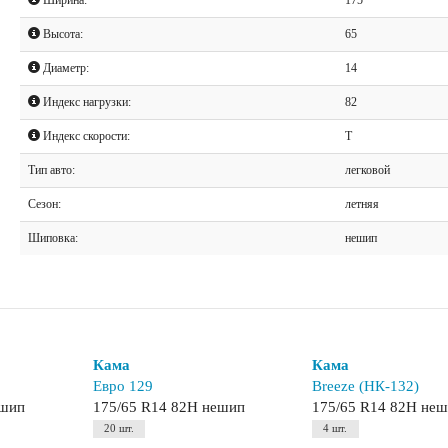
Высота:
65
Диаметр:
14
Индекс нагрузки:
82
Индекс скорости:
T
Тип авто:
легковой
Сезон:
летняя
Шиповка:
нешип
Кама
Кама
Евро 129
Breeze (НК-132)
ешип
175/65 R14 82H нешип
175/65 R14 82H не
20 шт.
4 шт.