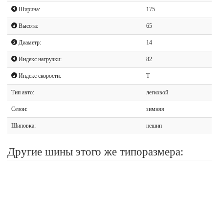
Ширина:
175
Высота:
65
Диаметр:
14
Индекс нагрузки:
82
Индекс скорости:
T
Тип авто:
легковой
Сезон:
зимняя
Шиповка:
нешип
Другие шины этого же типоразмера: