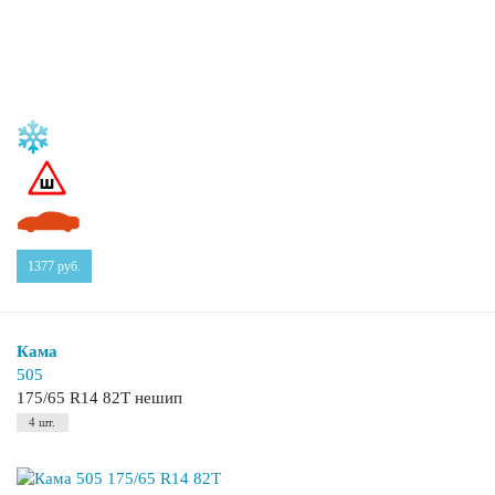
1377
руб.
Кама
505
175/65 R14 82T нешип
4 шт.