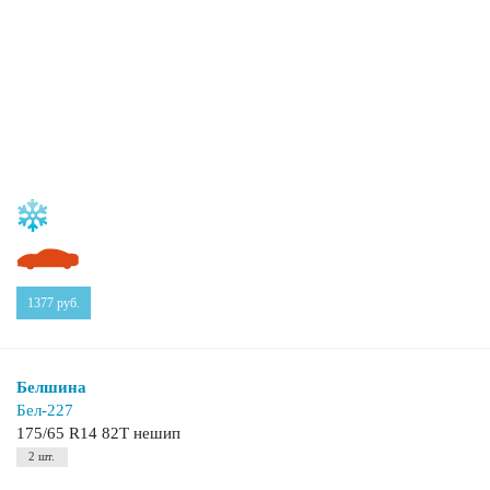
1377
руб.
Белшина
Бел-227
175/65 R14 82T нешип
2 шт.