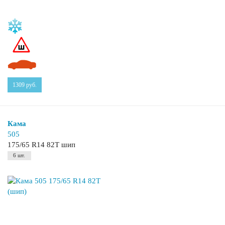
1309
руб.
Кама
505
175/65 R14 82T шип
6 шт.