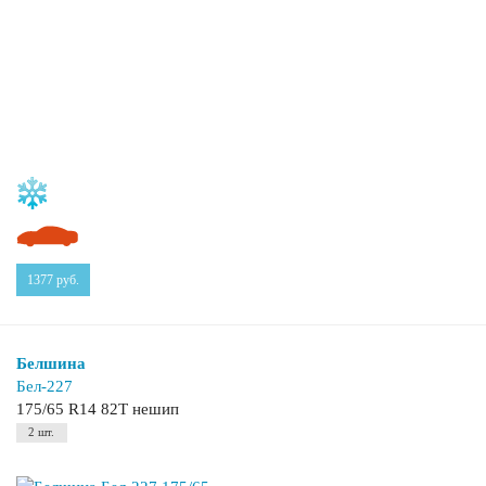
1377
руб.
Белшина
Бел-227
175/65 R14 82T нешип
2 шт.