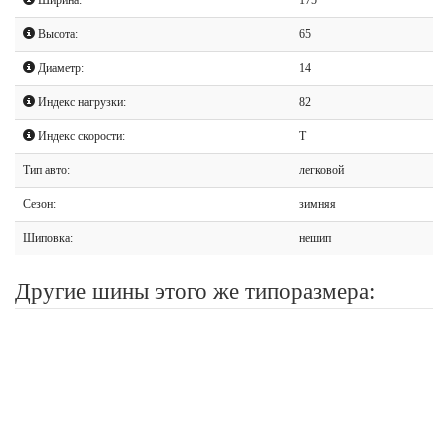
Высота:
65
Диаметр:
14
Индекс нагрузки:
82
Индекс скорости:
T
Тип авто:
легковой
Сезон:
зимняя
Шиповка:
нешип
Другие шины этого же типоразмера: