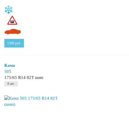
1309
руб.
Кама
505
175/65 R14 82T шип
6 шт.