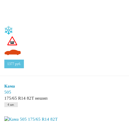
1377
руб.
Кама
505
175/65 R14 82T нешип
4 шт.