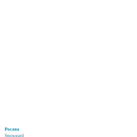
Росава
Snowgard