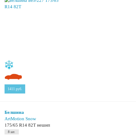
1411
руб.
Белшина
ArtMotion Snow
175/65 R14 82T нешип
8 шт.