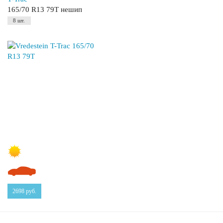
165/70 R13 79T нешип
8 шт.
2698
руб.