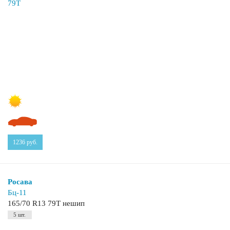
1236
руб.
Росава
Бц-11
165/70 R13 79T нешип
5 шт.