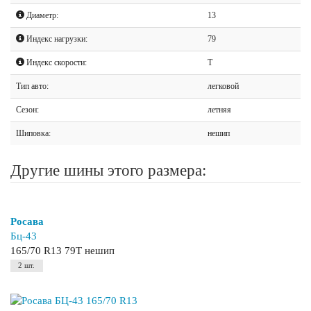
Диаметр:
13
Индекс нагрузки:
79
Индекс скорости:
T
Тип авто:
легковой
Сезон:
летняя
Шиповка:
нешип
Другие шины этого размера:
Росава
Бц-43
165/70 R13 79T нешип
2 шт.