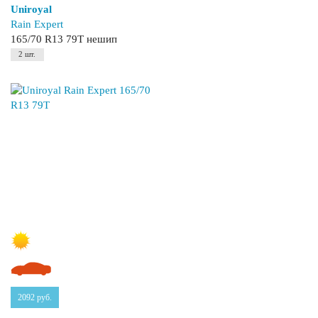
Uniroyal
Rain Expert
165/70 R13 79T нешип
2 шт.
2092
руб.