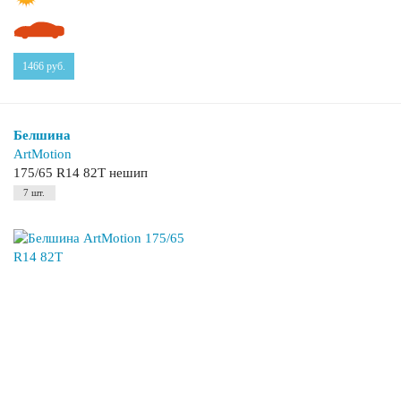
1466
руб.
Белшина
ArtMotion
175/65 R14 82T нешип
7 шт.