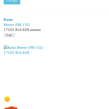
1796
руб.
Кама
Breeze (НК-132)
175/65 R14 82H нешип
4 шт.