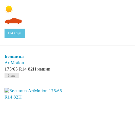
1543
руб.
Белшина
ArtMotion
175/65 R14 82H нешип
6 шт.