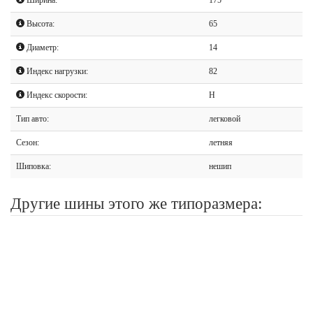
Высота:
65
Диаметр:
14
Индекс нагрузки:
82
Индекс скорости:
H
Тип авто:
легковой
Сезон:
летняя
Шиповка:
нешип
Другие шины этого же типоразмера: