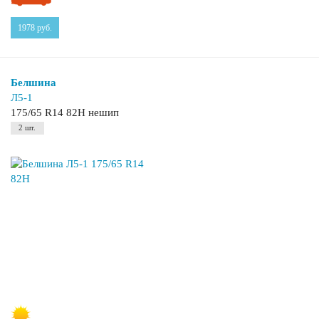
1978
руб.
Белшина
Л5-1
175/65 R14 82H нешип
2 шт.