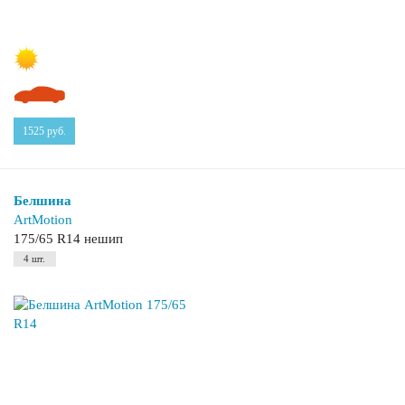
1525
руб.
Белшина
ArtMotion
175/65 R14 нешип
4 шт.