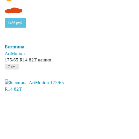
1466
руб.
Белшина
ArtMotion
175/65 R14 82T нешип
7 шт.