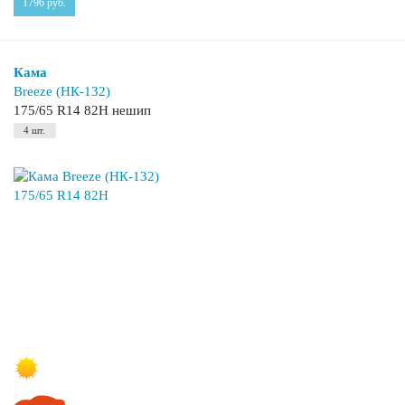
1796
руб.
Кама
Breeze (НК-132)
175/65 R14 82H нешип
4 шт.