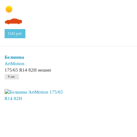
1543
руб.
Белшина
ArtMotion
175/65 R14 82H нешип
6 шт.