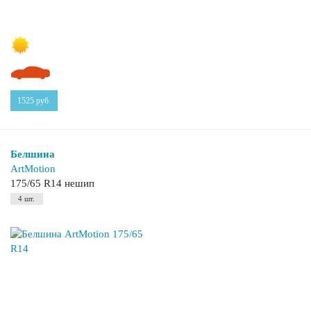
1525
руб.
Белшина
ArtMotion
175/65 R14 нешип
4 шт.