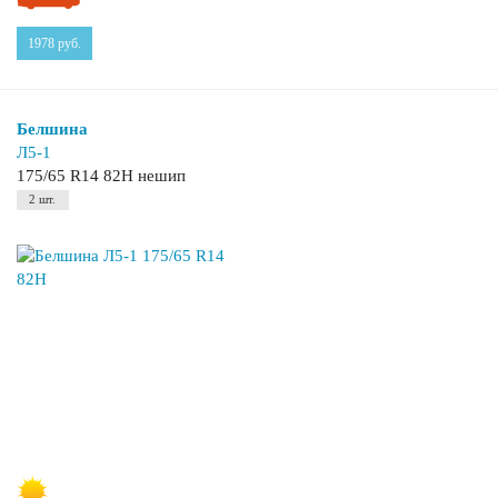
1978
руб.
Белшина
Л5-1
175/65 R14 82H нешип
2 шт.