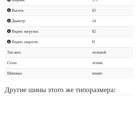
Высота:
65
Диаметр:
14
Индекс нагрузки:
82
Индекс скорости:
H
Тип авто:
легковой
Сезон:
летняя
Шиповка:
нешип
Другие шины этого же типоразмера: