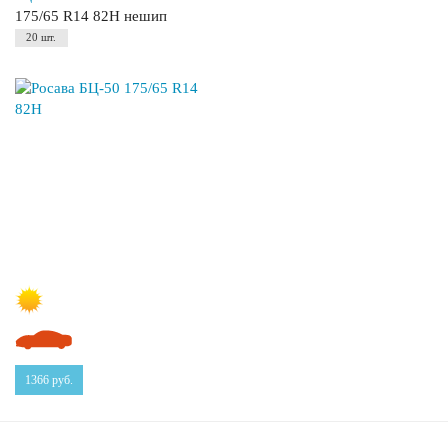
175/65 R14 82H нешип
20 шт.
1366
руб.