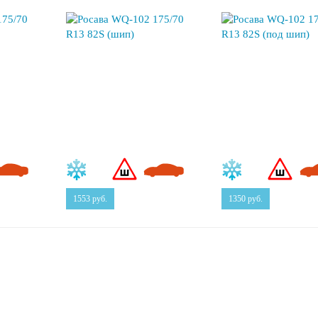
1553
руб.
1350
руб.