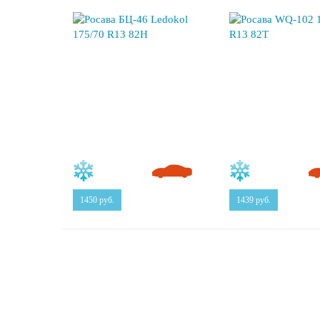
1450
руб.
1439
руб.