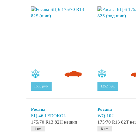
1553
руб.
1252
руб.
Росава
Росава
БЦ-46 LEDOKOL
WQ-102
175/70 R13 82H нешип
175/70 R13 82T н
1 шт.
8 шт.