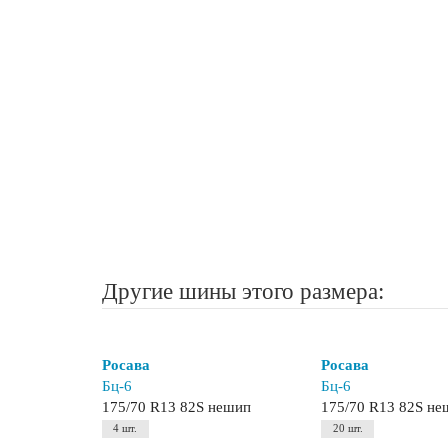
Другие шины этого размера:
Росава
Росава
Бц-6
Бц-6
175/70 R13 82S нешип
175/70 R13 82S н
4 шт.
20 шт.