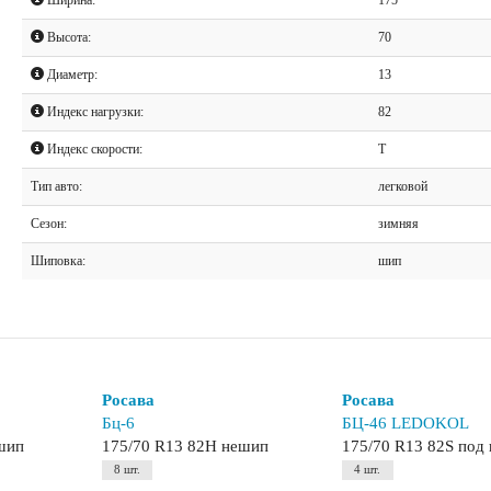
Высота:
70
Диаметр:
13
Индекс нагрузки:
82
Индекс скорости:
T
Тип авто:
легковой
Сезон:
зимняя
Шиповка:
шип
Росава
Росава
Бц-6
БЦ-46 LEDOKOL
ешип
175/70 R13 82H нешип
175/70 R13 82S под
8 шт.
4 шт.