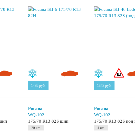
1439
руб.
1343
руб.
Росава
Росава
WQ-102
WQ-102
ешип
175/70 R13 82S шип
175/70 R13 82S под
20 шт.
4 шт.