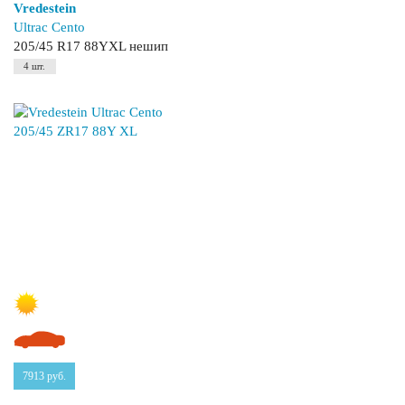
Vredestein
Ultrac Cento
205/45 R17 88YXL нешип
4 шт.
7913
руб.