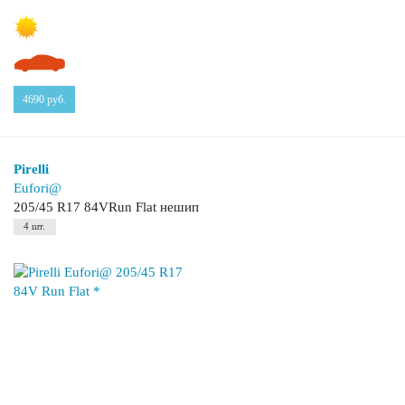
4690
руб.
Pirelli
Eufori@
205/45 R17 84VRun Flat нешип
4 шт.