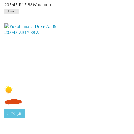
205/45 R17 88W нешип
1 шт.
5178
руб.