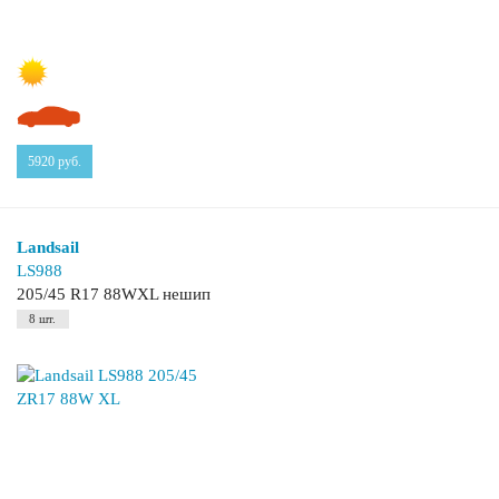
5920
руб.
Landsail
LS988
205/45 R17 88WXL нешип
8 шт.