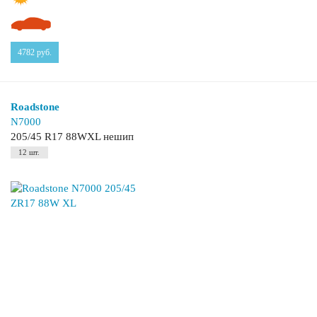
4782
руб.
Roadstone
N7000
205/45 R17 88WXL нешип
12 шт.