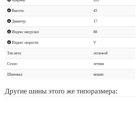
Высота:
45
Диаметр:
17
Индекс нагрузки:
88
Индекс скорости:
V
Тип авто:
легковой
Сезон:
летняя
Шиповка:
нешип
Другие шины этого же типоразмера: