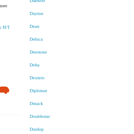
Daewoo
ешип
Dayton
Dean
Debica
Deestone
Delta
Dextero
Diplomat
Dmack
Doublestar
Dunlop