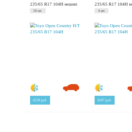
235/65 R17 104H нешип
235/65 R17 104H 
16 шт.
4 шт.
6239
руб.
8197
руб.