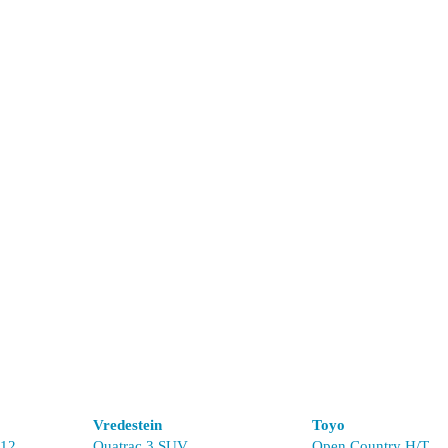
Vredestein
Toyo
012
Quatrac 3 SUV
Open Country H/T