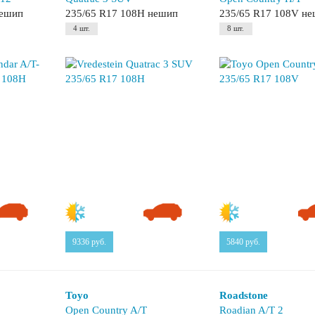
нешип
235/65 R17 108H нешип
235/65 R17 108V н
4 шт.
8 шт.
9336
руб.
5840
руб.
Toyo
Roadstone
Open Country A/T
Roadian A/T 2