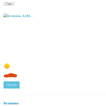
7 шт.
1543
руб.
Белшина