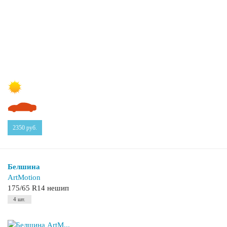
2350
руб.
Белшина
ArtMotion
175/65 R14 нешип
4 шт.