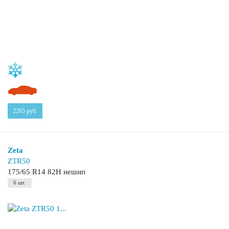
2265
руб.
Zeta
ZTR50
175/65 R14 82H нешип
6 шт.