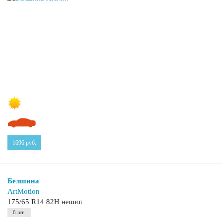
1696
руб.
Белшина
ArtMotion
175/65 R14 82H нешип
6 шт.