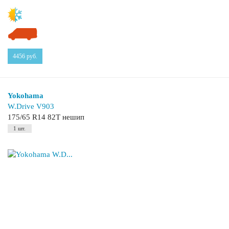
4456
руб.
Yokohama
W.Drive V903
175/65 R14 82T нешип
1 шт.