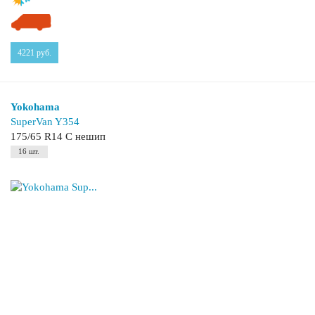
4221
руб.
Yokohama
SuperVan Y354
175/65 R14 C нешип
16 шт.