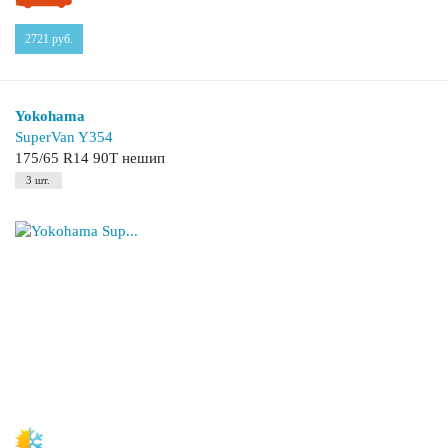
2721
руб.
Yokohama
SuperVan Y354
175/65 R14 90T нешип
3 шт.