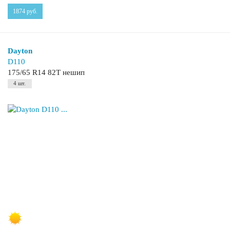
1874
руб.
Dayton
D110
175/65 R14 82T нешип
4 шт.