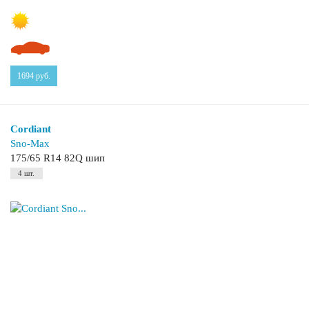
1694
руб.
Cordiant
Sno-Max
175/65 R14 82Q шип
4 шт.