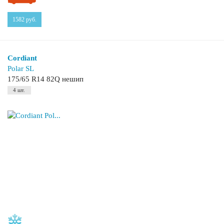
1582
руб.
Cordiant
Polar SL
175/65 R14 82Q нешип
4 шт.