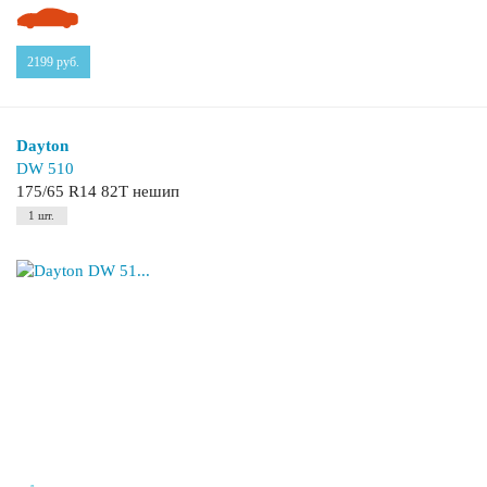
2199
руб.
Dayton
DW 510
175/65 R14 82T нешип
1 шт.