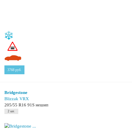
3768
руб.
Bridgestone
Blizzak VRX
205/55 R16 91S нешип
2 шт.