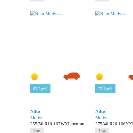
6325
руб.
7321
руб.
Nitto
Nitto
Motivo
Motivo
255/50 R19 107WXL нешип
275/40 R20 106YX
8 шт.
1 шт.