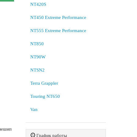
NT420S
NT450 Extreme Performance
NT555 Extreme Performance
NT850
NT90W
NTSN2
Terra Grappler
Touring NT650
Van
нешип
График работы