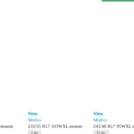
Nitto
Nitto
Motivo
Motivo
 нешип
235/55 R17 103WXL нешип
245/40 R17 95WXL 
2 шт.
12 шт.