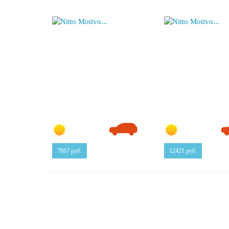
7867
руб.
12421
руб.