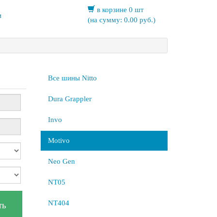
в корзине 0 шт
и
(на сумму:
0.00
руб.)
Все шины Nitto
Dura Grappler
Invo
Motivo
Neo Gen
NT05
NT404