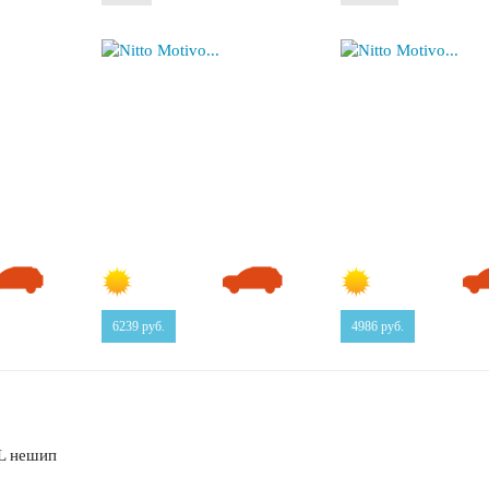
6239
руб.
4986
руб.
L нешип