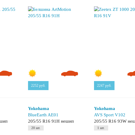
2252
руб.
2247
руб.
Yokohama
Yokohama
BlueEarth AE01
AVS Sport V102
ешип
205/55 R16 91H нешип
205/55 R16 93W не
20 шт.
1 шт.