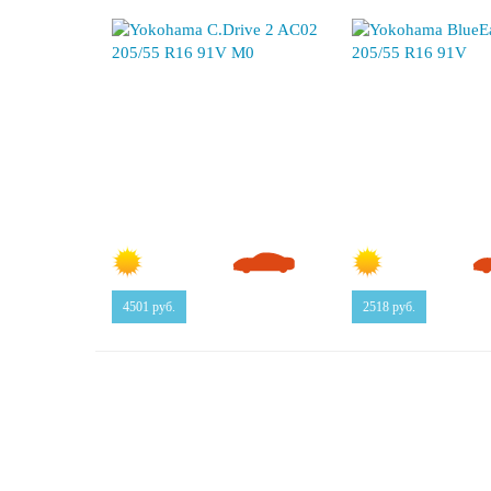
4501
руб.
2518
руб.