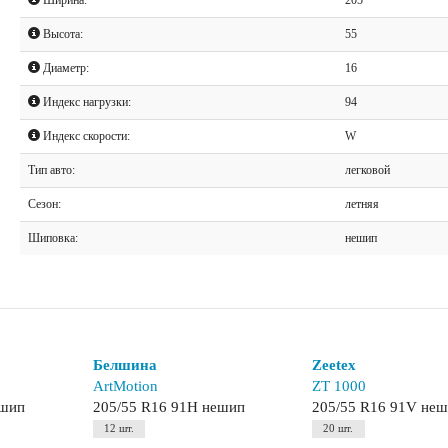
Высота:
55
Диаметр:
16
Индекс нагрузки:
94
Индекс скорости:
W
Тип авто:
легковой
Сезон:
летняя
Шиповка:
нешип
Белшина
Zeetex
ArtMotion
ZT 1000
ешип
205/55 R16 91H нешип
205/55 R16 91V не
12 шт.
20 шт.