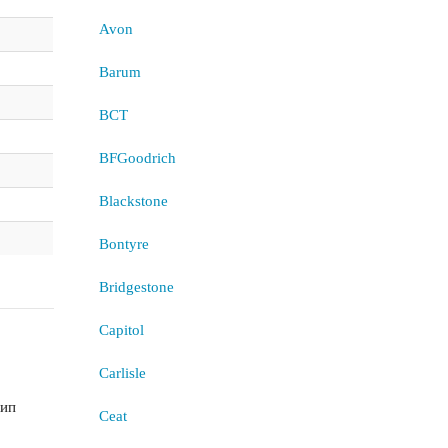
Avon
Barum
BCT
BFGoodrich
Blackstone
Bontyre
Bridgestone
Capitol
Carlisle
шип
Ceat