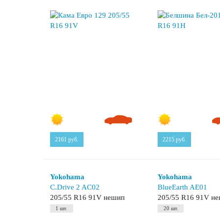
2161
руб.
2215
руб.
Yokohama
Yokohama
C.Drive 2 AC02
BlueEarth AE01
205/55 R16 91V нешип
205/55 R16 91V н
1 шт.
20 шт.