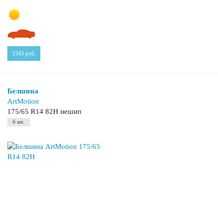
1543
руб.
Белшина
ArtMotion
175/65 R14 82H нешип
6 шт.