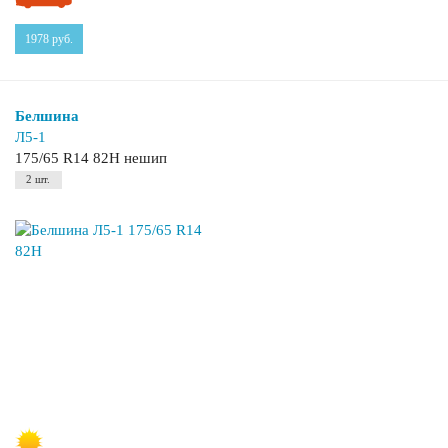
1978
руб.
Белшина
Л5-1
175/65 R14 82H нешип
2 шт.