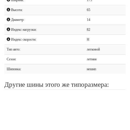
Высота:
65
Диаметр:
14
Индекс нагрузки:
82
Индекс скорости:
H
Тип авто:
легковой
Сезон:
летняя
Шиповка:
нешип
Другие шины этого же типоразмера: