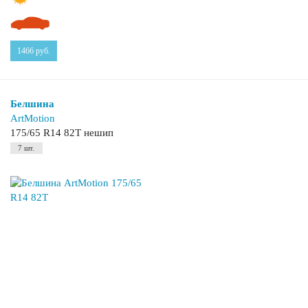
1466
руб.
Белшина
ArtMotion
175/65 R14 82T нешип
7 шт.