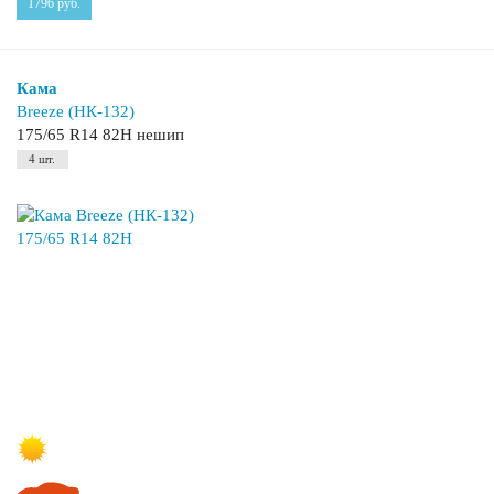
1796
руб.
Кама
Breeze (НК-132)
175/65 R14 82H нешип
4 шт.