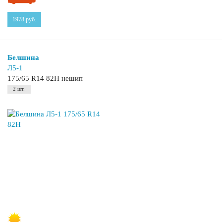
1978
руб.
Белшина
Л5-1
175/65 R14 82H нешип
2 шт.