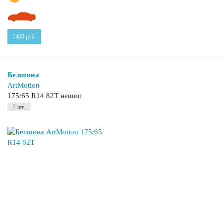
1466
руб.
Белшина
ArtMotion
175/65 R14 82T нешип
7 шт.