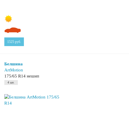
1525
руб.
Белшина
ArtMotion
175/65 R14 нешип
4 шт.