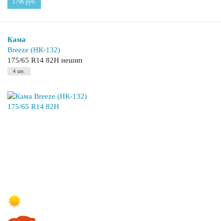
1796
руб.
Кама
Breeze (НК-132)
175/65 R14 82H нешип
4 шт.