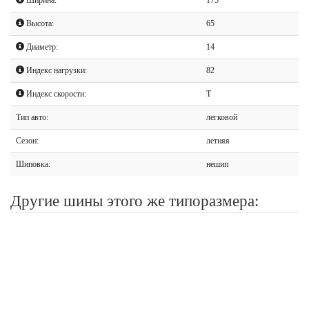
Высота:
65
Диаметр:
14
Индекс нагрузки:
82
Индекс скорости:
T
Тип авто:
легковой
Сезон:
летняя
Шиповка:
нешип
Другие шины этого же типоразмера: