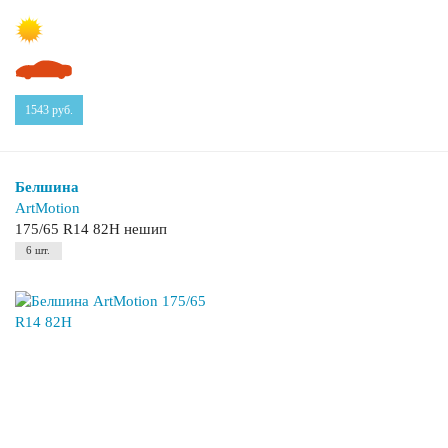
1543
руб.
Белшина
ArtMotion
175/65 R14 82H нешип
6 шт.