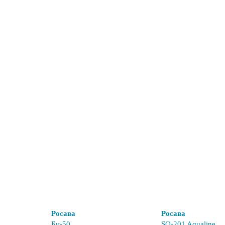
Росава
Росава
Бц-50
SQ-201 Aqualine