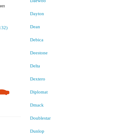
Daewoo
шип
Dayton
Dean
Debica
Deestone
Delta
Dextero
Diplomat
Dmack
Doublestar
Dunlop