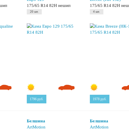
ешип
175/65 R14 82H нешип
175/65 R14 82H не
20 шт.
4 шт.
1796
руб.
1978
руб.
Белшина
Белшина
ArtMotion
ArtMotion