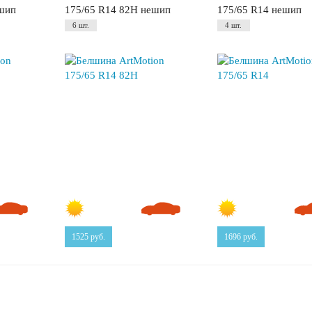
ешип
175/65 R14 82H нешип
175/65 R14 нешип
6 шт.
4 шт.
1525
руб.
1696
руб.