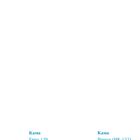
Кама
Кама
Евро 129
Breeze (НК-132)