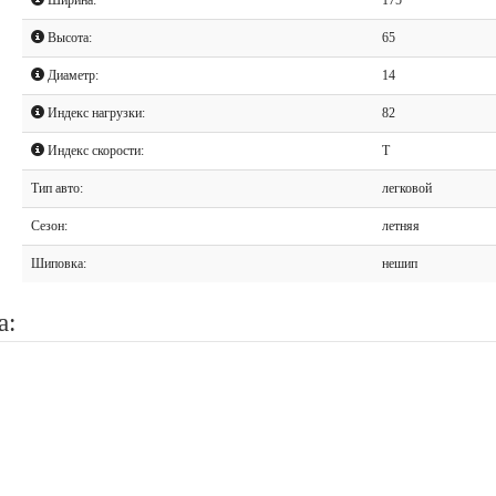
Высота:
65
Диаметр:
14
Индекс нагрузки:
82
Индекс скорости:
T
Тип авто:
легковой
Сезон:
летняя
Шиповка:
нешип
а: