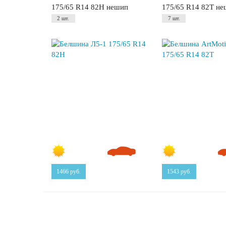
175/65 R14 82H нешип
175/65 R14 82T н
2 шт.
7 шт.
1466
руб.
1543
руб.