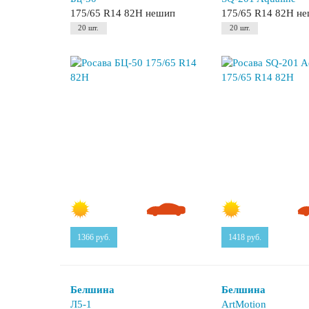
175/65 R14 82H нешип
175/65 R14 82H н
20 шт.
20 шт.
1366
руб.
1418
руб.
Белшина
Белшина
Л5-1
ArtMotion