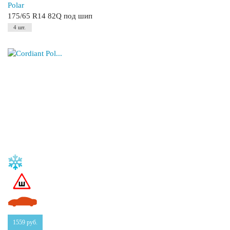
Polar
175/65 R14 82Q под шип
4 шт.
1559
руб.