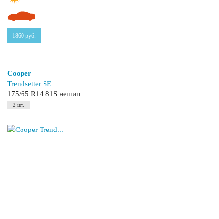
1860
руб.
Cooper
Trendsetter SE
175/65 R14 81S нешип
2 шт.