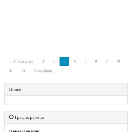
← Предыдущая
3
4
5
6
7
8
9
10
11
12
Следующая →
Поиск
График работы
Прием заказов