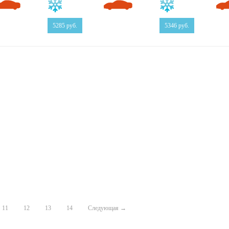
5285
руб.
5346
руб.
11
12
13
14
Следующая →