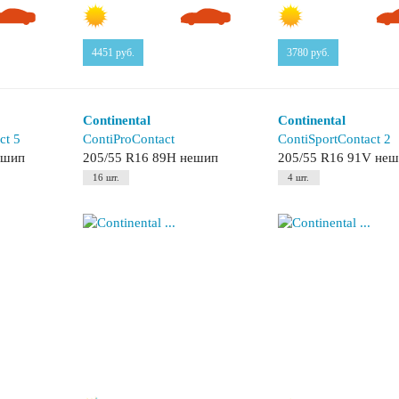
4451
руб.
3780
руб.
Continental
Continental
ct 5
ContiProContact
ContiSportContact 2
ешип
205/55 R16 89H нешип
205/55 R16 91V не
16 шт.
4 шт.