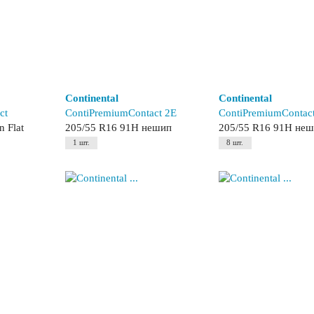
Continental
Continental
ct
ContiPremiumContact 2E
ContiPremiumContact
 Flat
205/55 R16 91H нешип
205/55 R16 91H не
1 шт.
8 шт.