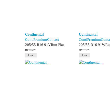
Continental
Continental
ContiPremiumContact
ContiPremiumConta
205/55 R16 91VRun Flat
205/55 R16 91WRun
нешип
нешип
4 шт.
4 шт.