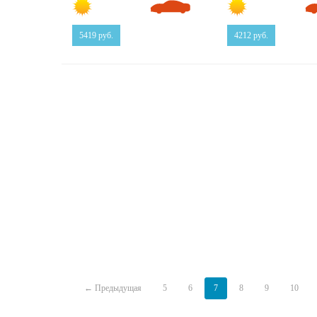
5419
руб.
4212
руб.
← Предыдущая
5
6
7
8
9
10