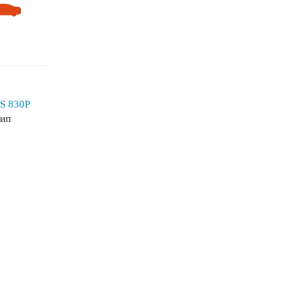
TS 830P
шип