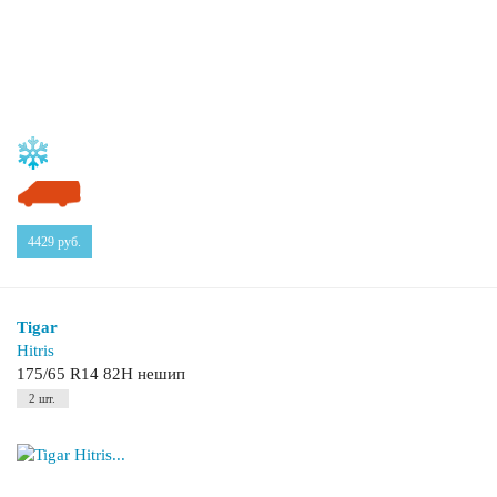
4429
руб.
Tigar
Hitris
175/65 R14 82H нешип
2 шт.