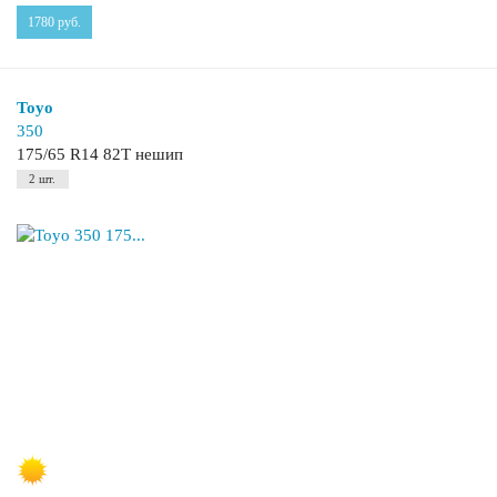
1780
руб.
Toyo
350
175/65 R14 82T нешип
2 шт.