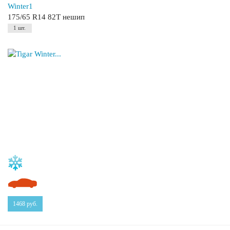
Winter1
175/65 R14 82T нешип
1 шт.
1468
руб.