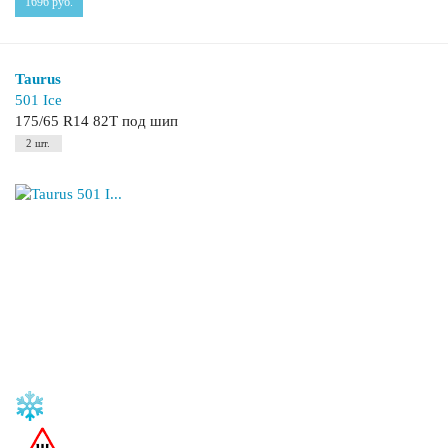
1696
руб.
Taurus
501 Ice
175/65 R14 82T под шип
2 шт.