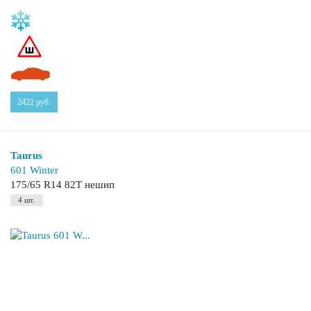
2422
руб.
Taurus
601 Winter
175/65 R14 82T нешип
4 шт.