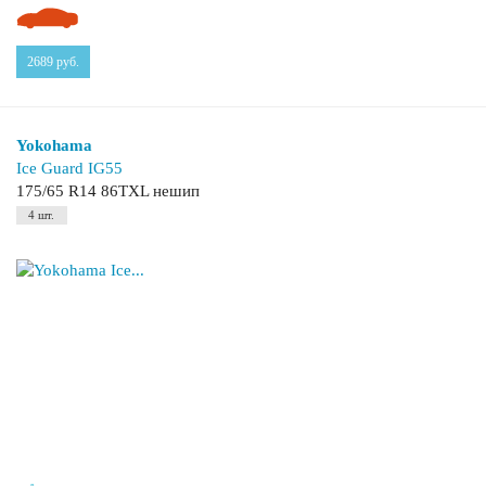
2689
руб.
Yokohama
Ice Guard IG55
175/65 R14 86TXL нешип
4 шт.