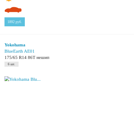
1892
руб.
Yokohama
BlueEarth AE01
175/65 R14 86T нешип
6 шт.