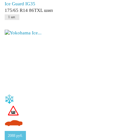
Ice Guard IG35
175/65 R14 86TXL шип
1 шт.
2088
руб.