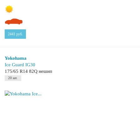
2441
руб.
Yokohama
Ice Guard IG30
175/65 R14 82Q нешип
20 шт.