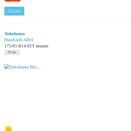
2322
руб.
Yokohama
BlueEarth AE01
175/65 R14 82T нешип
20 шт.