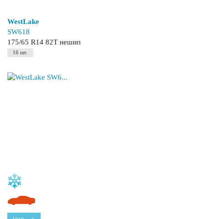
WestLake
SW618
175/65 R14 82T нешип
16 шт.