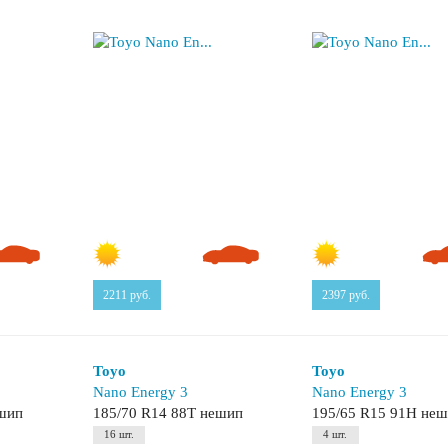
2211
руб.
2397
руб.
Toyo
Toyo
Nano Energy 3
Nano Energy 3
ешип
185/70 R14 88T нешип
195/65 R15 91H не
16 шт.
4 шт.