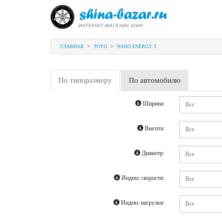
ГЛАВНАЯ
>
TOYO
>
NANO ENERGY 3
По типоразмеру
По автомобилю
Ширина:
Высота:
Диаметр:
Индекс скорости:
Индекс нагрузки: